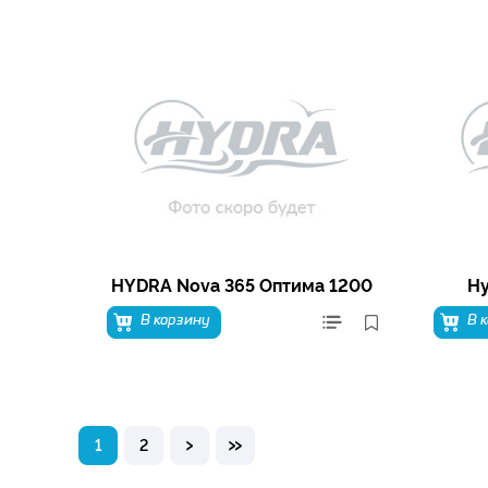
HYDRA Nova 365 Оптима 1200
Hy
В корзину
В 
›
»
1
2