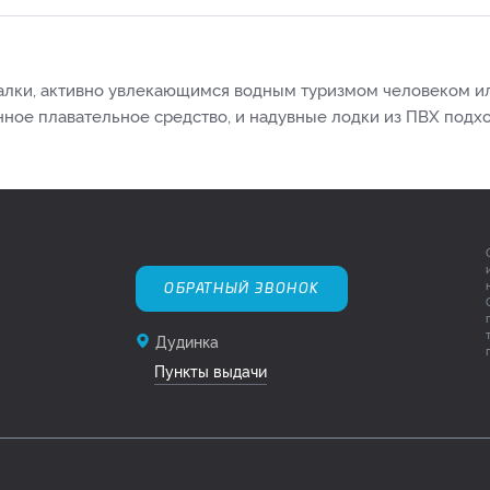
балки, активно увлекающимся водным туризмом человеком ил
ное плавательное средство, и надувные лодки из ПВХ подходя
ОБРАТНЫЙ ЗВОНОК
Дудинка
Пункты выдачи