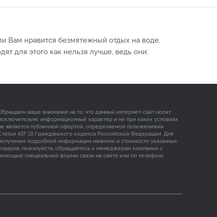
и Вам нравится безмятежный отдых на воде,
т для этого как нельзя лучше, ведь они:
Обращаем ваше внимание на то, что данный интернет-сайт носит
исключительно информационный характер и ни при каких условиях
не является публичной офертой, определяемой положениями
Статьи 437 (2) Гражданского кодекса Российской Федерации. Для
получения подробной информации наличии и стоимости указанных
товаров, пожалуйста, обращайтесь к менеджерам компании с
помощью специальной формы связи на сайте или по телефону.