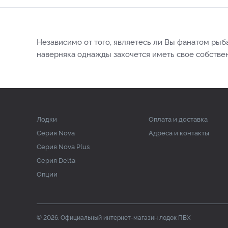
Независимо от того, являетесь ли Вы фанатом ры
наверняка однажды захочется иметь свое собствен
Лодки
Оплата и доставка
Серия Nova
Адреса и контакты
Серия Nova Plus
Серия Delta
Опции
© 2026. Официальный интернет-магазин лодок ПВХ