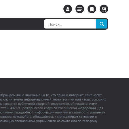
Обращаем ваше внимание на то, что данный интернет-сайт носит
исключительно информационный характер и ни при каких условиях
не является публичной офертой, определяемой положениями
Статьи 437 (2) Гражданского кодекса Российской Федерации. Для
получения подробной информации наличии и стоимости указанных
товаров, пожалуйста, обращайтесь к менеджерам компании с
помощью специальной формы связи на сайте или по телефону.