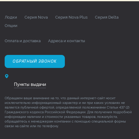
Лодки
Серия Nova
Серия Nova Plus
Серия Delta
Опции
Оплата и доставка
Адреса и контакты
ОБРАТНЫЙ ЗВОНОК
Пункты выдачи
Обращаем ваше внимание на то, что данный интернет-сайт носит
исключительно информационный характер и ни при каких условиях не
является публичной офертой, определяемой положениями Статьи 437 (2)
Гражданского кодекса Российской Федерации. Для получения подробной
информации наличии и стоимости указанных товаров, пожалуйста,
обращайтесь к менеджерам компании с помощью специальной формы
связи на сайте или по телефону.