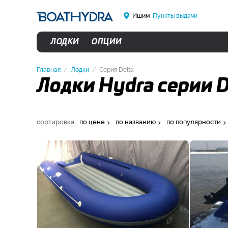
Ишим
Пункты выдачи
ЛОДКИ
ОПЦИИ
Главная
Лодки
Серия Delta
Лодки Hydra серии 
сортировка
по цене
по названию
по популярности