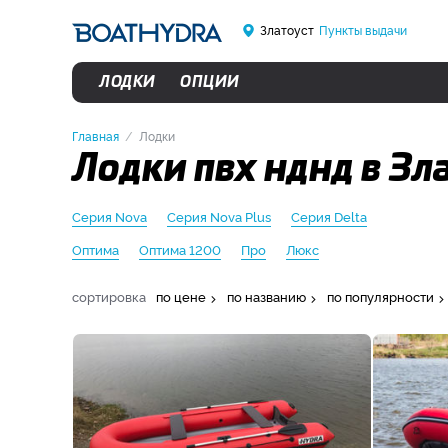
Златоуст
Пункты выдачи
ЛОДКИ
ОПЦИИ
Главная
Лодки
Лодки пвх нднд в Зл
Серия Nova
Серия Nova Plus
Серия Delta
Оптима
Оптима 1200
Про
Люкс
сортировка
по цене
по названию
по популярности