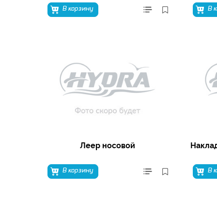
В корзину
В 
Леер носовой
Наклад
В корзину
В 