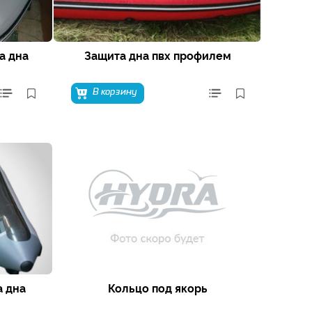
а дна
Защита дна пвх профилем
В корзину
 дна
Кольцо под якорь