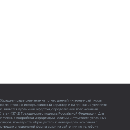
Обращаем ваше внимание на то, что данный интернет-сайт носит
исключительно информационный характер и ни при каких условиях
не является публичной офертой, определяемой положениями
Статьи 437 (2) Гражданского кодекса Российской Федерации. Для
получения подробной информации наличии и стоимости указанных
товаров, пожалуйста, обращайтесь к менеджерам компании с
помощью специальной формы связи на сайте или по телефону.