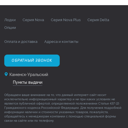
Лодки
Серия Nova
Серия Nova Plus
Серия Delta
Опции
Оплата и доставка
Адреса и контакты
ОБРАТНЫЙ ЗВОНОК
Каменск-Уральский
Пункты выдачи
Обращаем ваше внимание на то, что данный интернет-сайт носит
исключительно информационный характер и ни при каких условиях не
является публичной офертой, определяемой положениями Статьи 437 (2)
Гражданского кодекса Российской Федерации. Для получения подробной
информации наличии и стоимости указанных товаров, пожалуйста,
обращайтесь к менеджерам компании с помощью специальной формы
связи на сайте или по телефону.