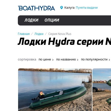
Калуга
Пункты выдачи
ЛОДКИ
ОПЦИИ
Главная
Лодки
Серия Nova Plus
Лодки Hydra серии N
сортировка
по цене
по названию
по популярности