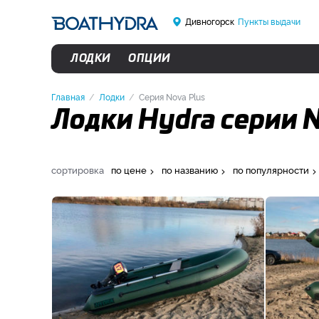
Дивногорск
Пункты выдачи
ЛОДКИ
ОПЦИИ
Главная
Лодки
Серия Nova Plus
Лодки Hydra серии N
сортировка
по цене
по названию
по популярности