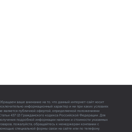
Обращаем ваше внимание на то, что данный интернет-сайт носит
исключительно информационный характер и ни при каких условиях
не является публичной офертой, определяемой положениями
Статьи 437 (2) Гражданского кодекса Российской Федерации. Для
получения подробной информации наличии и стоимости указанных
товаров, пожалуйста, обращайтесь к менеджерам компании с
помощью специальной формы связи на сайте или по телефону.