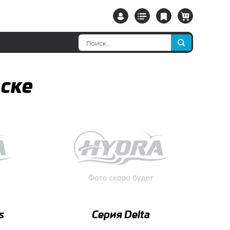
мске
s
Серия Delta